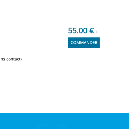
55.00
€
HT
COMMANDER
ans contact)